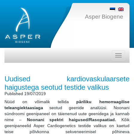
Asper Biogene
Toggle
navigati
Uudised kardiovaskulaarsete
haigustega seotud testide valikus
Published
19/07/2019
Nüüd on võimalik tellida
päriliku hemorraagilise
teleangiektaasiaga
seotud geenide analüüsi. Noonani
sündroomi geenipaneel on täienenud uute geenidega ja kannab
nime –
Noonani spektri haigused/Rasopaatiad.
Kõik
geenipaneelid Asper Cardiogenetics testide valikus on kaetud
teise põlvkonna sekveneerimisel põhineva