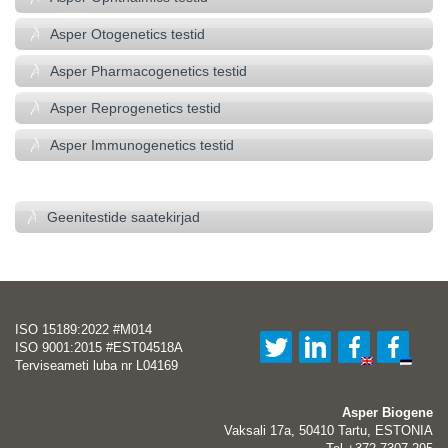
Asper Otogenetics testid
Asper Pharmacogenetics testid
Asper Reprogenetics testid
Asper Immunogenetics testid
–
Geenitestide saatekirjad
ISO 15189:2022 #M014
ISO 9001:2015 #EST04518A
Terviseameti luba nr L04169
Asper Biogene
Vaksali 17a, 50410 Tartu, ESTONIA