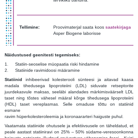
tervikliku bändina.
Tellimine:
Proovimaterjal saata koos
saatekirjaga
Asper Biogene laborisse
Näidustused geenitesti tegemiseks:
Statiin-seoselise müopaatia riski hindamine
Statiinide ravimidoosi määramine
Statiinid
inhibeerivad kolesterooli sünteesi ja aitavad kaasa
madala tihedusega lipoproteiini (LDL) siduvate retseptorite
juurdekasvule maksas, seeläbi alandades märkimisväärselt LDL
taset ning tõstes vähesel määral kõrge tihedusega lipoproteiini
(HDL) taset vereplasmas. Selle omaduse tõttu on statiinid
esmane
ravim hüperkolesteroleemia ja koronaararteri haiguste puhul.
Vaatamata statiinide ohutusele ja efektiivsusele on täheldatud, et
peale aastast statiiniravi on 25% – 50% südame-veresoonkonna