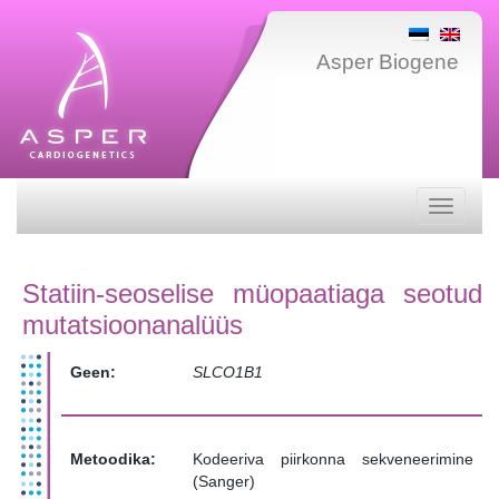
Asper Biogene
Toggle
navigati
Statiin-seoselise müopaatiaga seotud
mutatsioonanalüüs
Geen:
SLCO1B1
Metoodika:
Kodeeriva piirkonna sekveneerimine
(Sanger)