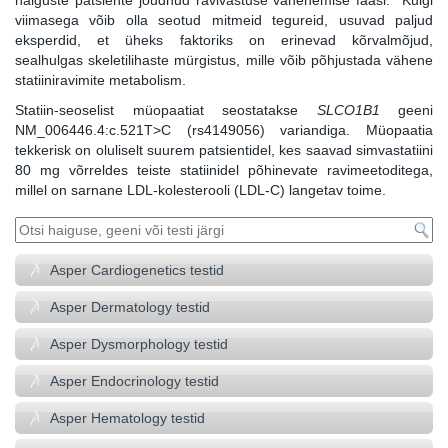
haiguste patsiente jõudnud ravivastuse vähenemise faasi. Kuigi
viimasega võib olla seotud mitmeid tegureid, usuvad paljud
eksperdid, et üheks faktoriks on erinevad kõrvalmõjud,
sealhulgas skeletilihaste mürgistus, mille võib põhjustada vähene
statiiniravimite metabolism.
Statiin-seoselist müopaatiat seostatakse
SLCO1B1
geeni
NM_006446.4:c.521T>C (rs4149056) variandiga. Müopaatia
tekkerisk on oluliselt suurem patsientidel, kes saavad simvastatiini
80 mg võrreldes teiste statiinidel põhinevate ravimeetoditega,
millel on sarnane LDL-kolesterooli (LDL-C) langetav toime.
Asper Cardiogenetics testid
Asper Dermatology testid
Asper Dysmorphology testid
Asper Endocrinology testid
Asper Hematology testid