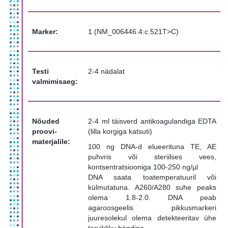
Marker:
1 (NM_006446.4:c.521T>C)
Testi
2-4 nädalat
valmimisaeg:
Nõuded
2-4 ml täisverd antikoagulandiga EDTA
proovi-
(lilla korgiga katsuti)
materjalile:
100 ng DNA-d elueerituna TE, AE
puhvris või steriilses vees,
kontsentratsiooniga 100-250 ng/µl
DNA saata toatemperatuuril või
külmutatuna. A260/A280 suhe peaks
olema 1.8-2.0. DNA peab
agaroosgeelis pikkusmarkeri
juuresolekul olema detekteeritav ühe